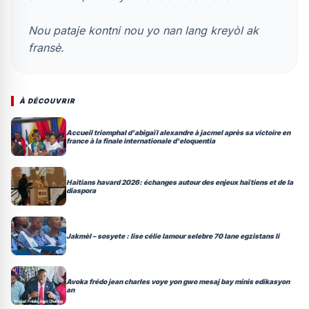
Nou pataje kontni nou yo nan lang kreyòl ak
fransè.
À DÉCOUVRIR
accueil triomphal d'abigaïl alexandre à jacmel après sa victoire en
france à la finale internationale d'eloquentia
haitians havard 2026: échanges autour des enjeux haïtiens et de la
diaspora
jakmèl – sosyete : lise célie lamour selebre 70 lane egzistans li
avoka frédo jean charles voye yon gwo mesaj bay minis edikasyon
an