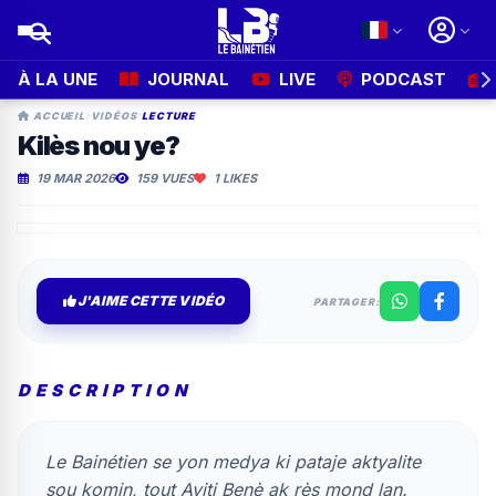
À LA UNE
JOURNAL
LIVE
PODCAST
ACCUEIL
VIDÉOS
LECTURE
kilès nou ye?
19 MAR 2026
159 VUES
1
LIKES
J'AIME CETTE VIDÉO
PARTAGER:
DESCRIPTION
Le Bainétien se yon medya ki pataje aktyalite
sou komin, tout Ayiti Benè ak rès mond lan.