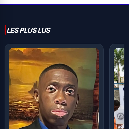
LES PLUS LUS
Massac
appelle
haïtien
994 V