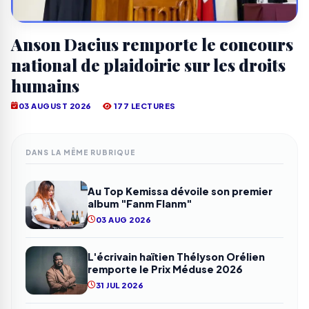
Anson Dacius remporte le concours
national de plaidoirie sur les droits
humains
03 AUGUST 2026
177 LECTURES
DANS LA MÊME RUBRIQUE
Au Top Kemissa dévoile son premier
album "Fanm Flanm"
03 AUG 2026
L'écrivain haïtien Thélyson Orélien
remporte le Prix Méduse 2026
31 JUL 2026