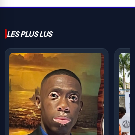
LES PLUS LUS
Massac
appelle
haïtien
989 V