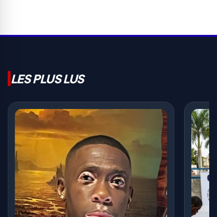
LES PLUS LUS
Massac
appelle