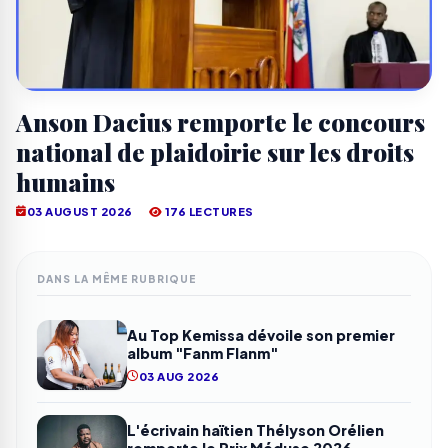
Anson Dacius remporte le concours
national de plaidoirie sur les droits
humains
03 AUGUST 2026
176 LECTURES
DANS LA MÊME RUBRIQUE
Au Top Kemissa dévoile son premier
album "Fanm Flanm"
03 AUG 2026
L'écrivain haïtien Thélyson Orélien
remporte le Prix Méduse 2026