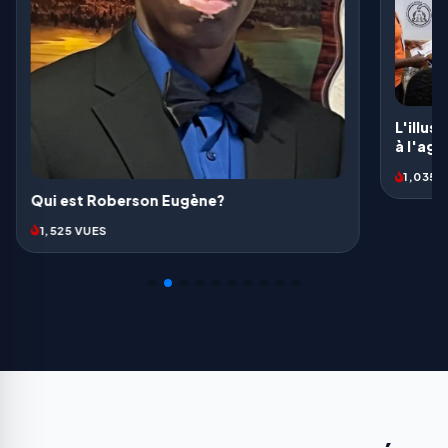
haïtien
991 VU
L'illusion électorale: Une provocation face
à l'agonie d'un peuple
1,035 VUES