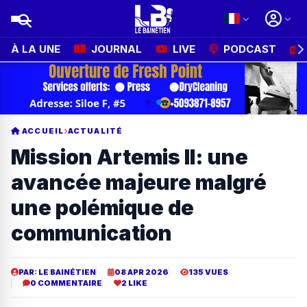
À LA UNE
JOURNAL
LIVE
PODCAST
ACCUEIL
ACTUALITÉ
Mission Artemis II: une
avancée majeure malgré
une polémique de
communication
PAR: LE BAINÉTIEN
08 APR 2026
135 VUES
0 COMMENTAIRE
2 LIKE