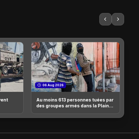
06 Aug 2026
vent
Au moins 613 personnes tuées par
Ha
des groupes armés dans la Plaine
Vi
es
du Cul-de-Sac, selon le BINUH
re
le