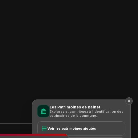
Les Patrimoines de Bainet
Explorez et contribuez à l'identification des
patrimoines de la commune.
Voir les patrimoines ajoutés
Conditions d'utilisation
Politique de confidentialité