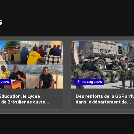
s
 2026
06 Aug 2026
Éducation: le Lycée
Des renforts de la GSF arri
 de Brésilienne ouvre
dans le département de
lement ses portes
l'Artibonite pour appuyer l
opérations de sécurité