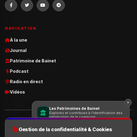
NAVIGATION
À la une
Journal
Patrimoine de Bainet
Podcast
Radio en direct
Vidéos
Les Patrimoines de Bainet
Explorez et contribuez à l'identification des
patrimoines de la commune.
© 2026 Le Bainétien. Tous droits réservés | Site développé par:
Saul
Création
Gestion de la confidentialité & Cookies
Voir les patrimoines ajoutés
Conditions d'utilisation
Politique de confidentialité