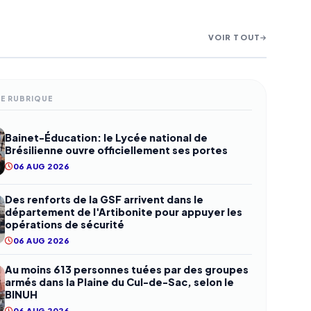
VOIR TOUT
s
roupes
éméro
t le
tes
r les
on le
s pour le
ME RUBRIQUE
Bainet-Éducation: le Lycée national de
Brésilienne ouvre officiellement ses portes
06 AUG 2026
Des renforts de la GSF arrivent dans le
département de l'Artibonite pour appuyer les
opérations de sécurité
06 AUG 2026
Au moins 613 personnes tuées par des groupes
armés dans la Plaine du Cul-de-Sac, selon le
BINUH
06 AUG 2026