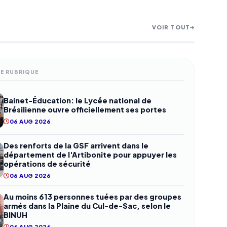
VOIR TOUT
s
roupes
éméro
t le
tes
r les
on le
s pour le
ME RUBRIQUE
Bainet-Éducation: le Lycée national de
Brésilienne ouvre officiellement ses portes
06 AUG 2026
Des renforts de la GSF arrivent dans le
département de l'Artibonite pour appuyer les
opérations de sécurité
06 AUG 2026
Au moins 613 personnes tuées par des groupes
armés dans la Plaine du Cul-de-Sac, selon le
BINUH
06 AUG 2026